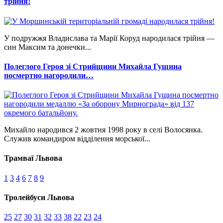
трійня!
У подружжя Владислава та Марії Коруд народилася трійня —
син Максим та донечки...
Полеглого Героя зі Стрийщини Михайла Гущина
посмертно нагородили…
Михайло народився 2 жовтня 1998 року в селі Волосянка.
Служив командиром відділення морської...
Трамваї Львова
1
3
4
6
7
8
9
Тролейбуси Львова
25
27
30
31
32
33
38
22
23
24