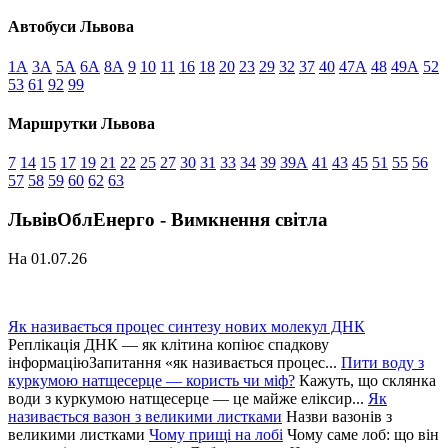
Автобуси Львова
1А
3А
5А
6А
8А
9
10
11
16
18
20
23
29
32
37
40
47А
48
49А
52
53
61
92
99
Маршрутки Львова
7
14
15
17
19
21
22
25
27
30
31
33
34
39
39А
41
43
45
51
55
56
57
58
59
60
62
63
ЛьвівОблЕнерго - Вимкнення світла
На 01.07.26
Як називається процес синтезу нових молекул ДНК
Реплікація ДНК — як клітина копіює спадкову
інформаціюЗапитання «як називається процес...
Пити воду з
куркумою натщесерце — користь чи міф?
Кажуть, що склянка
води з куркумою натщесерце — це майже еліксир...
Як
називається вазон з великими листками
Назви вазонів з
великими листками
Чому прищі на лобі
Чому саме лоб: що він