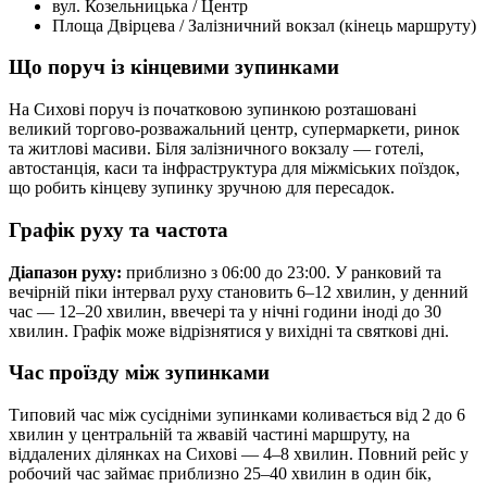
вул. Козельницька / Центр
Площа Двірцева / Залізничний вокзал (кінець маршруту)
Що поруч із кінцевими зупинками
На Сихові поруч із початковою зупинкою розташовані
великий торгово-розважальний центр, супермаркети, ринок
та житлові масиви. Біля залізничного вокзалу — готелі,
автостанція, каси та інфраструктура для міжміських поїздок,
що робить кінцеву зупинку зручною для пересадок.
Графік руху та частота
Діапазон руху:
приблизно з 06:00 до 23:00. У ранковий та
вечірній піки інтервал руху становить 6–12 хвилин, у денний
час — 12–20 хвилин, ввечері та у нічні години іноді до 30
хвилин. Графік може відрізнятися у вихідні та святкові дні.
Час проїзду між зупинками
Типовий час між сусідніми зупинками коливається від 2 до 6
хвилин у центральній та жвавій частині маршруту, на
віддалених ділянках на Сихові — 4–8 хвилин. Повний рейс у
робочий час займає приблизно 25–40 хвилин в один бік,