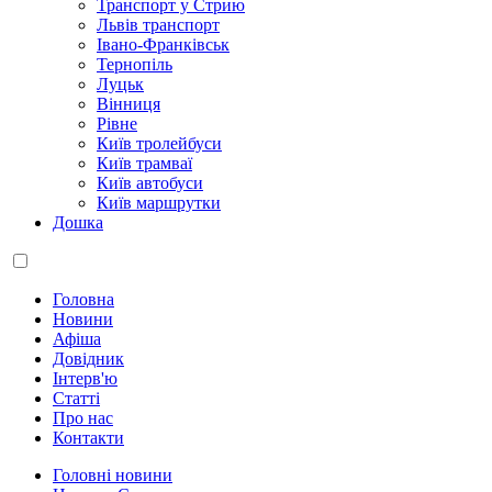
Транспорт у Стрию
Львів транспорт
Івано-Франківськ
Тернопіль
Луцьк
Вінниця
Рівне
Київ тролейбуси
Київ трамваї
Київ автобуси
Київ маршрутки
Дошка
Головна
Новини
Афіша
Довідник
Інтерв'ю
Статті
Про нас
Контакти
Головні новини