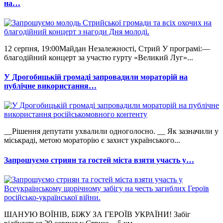
на…
12 серпня, 19:00Майдан Незалежності, Стрий У програмі:—
благодійний концерт за участю гурту «Великий Луг»...
У Дрогобицькій громаді запровадили мораторій на
публічне використання…
__Рішення депутати ухвалили одноголосно. __ Як зазначили у
міськраді, метою мораторію є захист українського...
Запрошуємо стриян та гостей міста взяти участь у…
ШАНУЮ ВОЇНІВ, БІЖУ ЗА ГЕРОЇВ УКРАЇНИ! Забіг