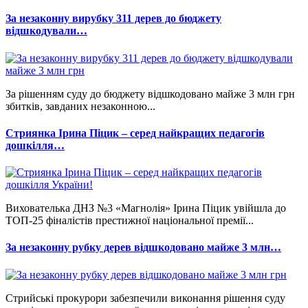
За незаконну вирубку 311 дерев до бюджету
відшкодували…
За рішенням суду до бюджету відшкодовано майже 3 млн грн
збитків, завданих незаконною...
Стриянка Ірина Піцик – серед найкращих педагогів
дошкілля…
Вихователька ДНЗ №3 «Магнолія» Ірина Піцик увійшла до
ТОП-25 фіналістів престижної національної премії...
За незаконну рубку дерев відшкодовано майже 3 млн…
Стрийські прокурори забезпечили виконання рішення суду