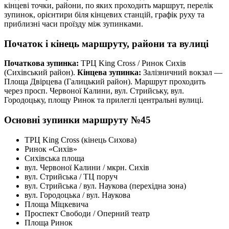
кінцеві точки, райони, по яких проходить маршрут, перелік
зупинок, орієнтири біля кінцевих станцій, графік руху та
приблизні часи проїзду між зупинками.
Початок і кінець маршруту, райони та вулиці
Початкова зупинка:
ТРЦ King Cross / Ринок Сихів
(Сихівський район).
Кінцева зупинка:
Залізничний вокзал —
Площа Двірцева (Галицький район). Маршрут проходить
через просп. Червоної Калини, вул. Стрийську, вул.
Городоцьку, площу Ринок та прилеглі центральні вулиці.
Основні зупинки маршруту №45
ТРЦ King Cross (кінець Сихова)
Ринок «Сихів»
Сихівська площа
вул. Червоної Калини / мкрн. Сихів
вул. Стрийська / ТЦ поруч
вул. Стрийська / вул. Наукова (перехідна зона)
вул. Городоцька / вул. Наукова
Площа Міцкевича
Проспект Свободи / Оперний театр
Площа Ринок