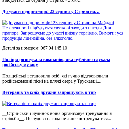
відбудеться 29 серпня у Стрию. - 5 км-...
До уваги підприємців! 23 серпня у Стрию на…
Деталі за номером: 067 94 145 10
Поліція розшукала компанію, яка публічно слухала
російську музику
Поліцейські встановили осіб, які гучно відтворювали
російськомовні пісні на пляжі озера у Трускавці....
Ветеранів та їхніх дружин запрошують в тир
__Стрийський Будинок воїна організовує тренування зі
стрільби__. Це чудова нагода не лише потренуватися...