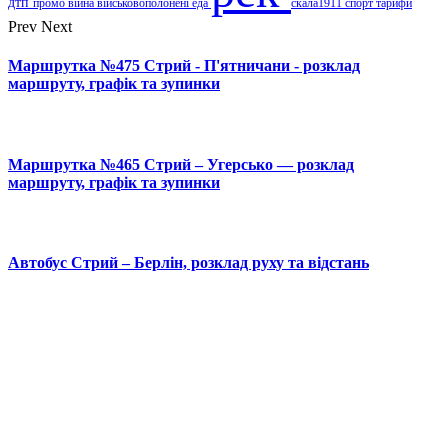
дтп
промо
війна
військовополонені
еда
скала1911
спорт
тарифи
Prev
Next
Маршрутка №475 Стрий - П'ятничани - розклад
маршруту, графік та зупинки
Маршрутка №465 Стрий – Угерсько — розклад
маршруту, графік та зупинки
Автобус Стрий – Берлін, розклад руху та відстань