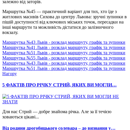
залежно від заторів.
Маршрутка №45 — практичний варіант для тих, хто їде з
житлових масивів Сихова до центру Львова: зручні зупинки в
пішій доступності від ключових міських точок, пересадки на
інші маршрути та можливість дістатися до залізничного
вокзалу.
Маршрутка №43 Львів - розклад маршруту, графік та зупинки
Маршрутка №41 Львів - розклад маршруту, графік та зупинки
Маршрутка №51 Львів - розклад маршруту, графік та зупинки
Маршрутка №55 Львів - розклад маршруту, графік та зупинки
Маршрутка №43 Львів - розклад маршруту, графік та зупинки
Маршрутка №51 Львів - розклад маршруту, графік та зупинки
Нагору
5 ФАКТІВ ПРО РІЧКУ СТРИЙ, ЯКИХ ВИ МОГЛИ…
Для нас Стрий — добре знайома річка. Але за її течією
ховаються цікаві...
Від родини дрогобицького солевара – до визнання у…