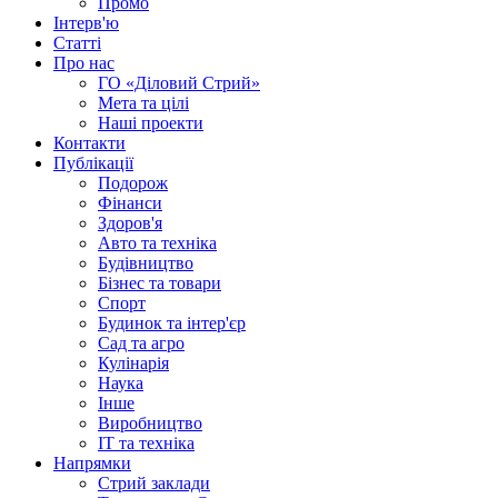
Промо
Інтерв'ю
Статті
Про нас
ГО «Діловий Стрий»
Мета та цілі
Наші проекти
Контакти
Публікації
Подорож
Фінанси
Здоров'я
Авто та техніка
Будівництво
Бізнес та товари
Спорт
Будинок та інтер'єр
Сад та агро
Кулінарія
Наука
Інше
Виробництво
IT та техніка
Напрямки
Стрий заклади