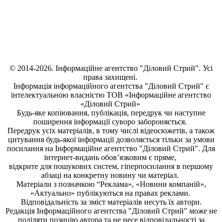
© 2014-2026. Інформаційне агентство "Діловий Стрий". Усі
права захищені.
Інформація
інформаційного агентства "Діловий Стрий"
є
інтелектуальною власністю ТОВ «Інформаційне агентство
«Діловий Стрий»
Будь-яке копiювання, публiкацiя, передрук чи наступне
поширення iнформацiї суворо забороняється.
Передрук усіх матеріалів, в тому числі відеосюжетів, а також
цитування будь-якої інформації дозволяється тільки за умови
посилання на
Інформаційне агентство "Діловий Стрий"
. Для
інтернет-видань обов’язковим є пряме,
відкрите для пошукових систем, гіперпосилання в першому
абзаці на конкретну новину чи матеріал.
Матеріали з позначкою “Реклама», «Новини компаній»,
«Актуально» публікуються на правах реклами.
Відповідальність за зміст матеріалів несуть їх автори.
Редакція
Інформаційного агентства "Діловий Стрий"
може не
поділяти позицію автора та не несе відповідальності за