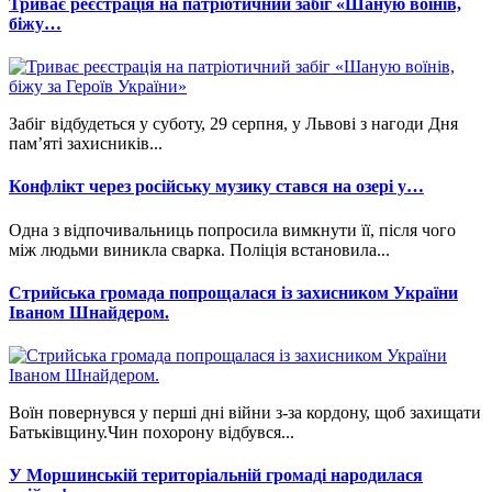
Триває реєстрація на патріотичний забіг «Шаную воїнів,
біжу…
Забіг відбудеться у суботу, 29 серпня, у Львові з нагоди Дня
пам’яті захисників...
Конфлікт через російську музику стався на озері у…
Одна з відпочивальниць попросила вимкнути її, після чого
між людьми виникла сварка. Поліція встановила...
Стрийська громада попрощалася із захисником України
Іваном Шнайдером.
Воїн повернувся у перші дні війни з-за кордону, щоб захищати
Батьківщину.Чин похорону відбувся...
У Моршинській територіальній громаді народилася