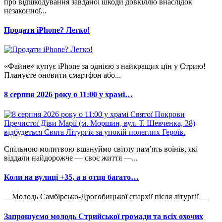
про відшкодування завданої шкоди довкіллю внаслідок
незаконної...
Продати iPhone? Легко!
«Файне» купує iPhone за однією з найкращих цін у Стрию!
Плануєте оновити смартфон або...
8 серпня 2026 року о 11:00 у храмі…
Спільною молитвою вшануймо світлу пам’ять воїнів, які
віддали найдорожче — своє життя —...
Коли на вулиці +35, а в отця багато…
__Молодь Самбірсько-Дрогобицької єпархії після літургії__
Запрошуємо молодь Стрийської громади та всіх охочих