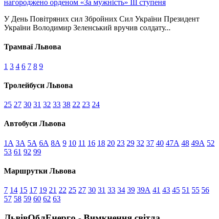
У День Повітряних сил Збройних Сил України Президент
України Володимир Зеленський вручив солдату...
Трамваї Львова
1
3
4
6
7
8
9
Тролейбуси Львова
25
27
30
31
32
33
38
22
23
24
Автобуси Львова
1А
3А
5А
6А
8А
9
10
11
16
18
20
23
29
32
37
40
47А
48
49А
52
53
61
92
99
Маршрутки Львова
7
14
15
17
19
21
22
25
27
30
31
33
34
39
39А
41
43
45
51
55
56
57
58
59
60
62
63
ЛьвівОблЕнерго - Вимкнення світла