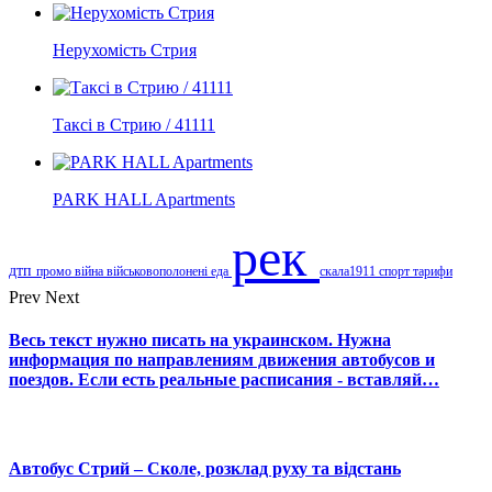
Нерухомість Стрия
Таксі в Стрию / 41111
PARK HALL Apartments
рек
дтп
промо
війна
військовополонені
еда
скала1911
спорт
тарифи
Prev
Next
Весь текст нужно писать на украинском. Нужна
информация по направлениям движения автобусов и
поездов. Если есть реальные расписания - вставляй…
Автобус Стрий – Сколе, розклад руху та відстань