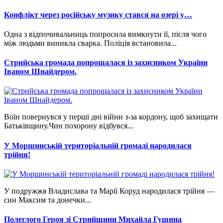
Конфлікт через російську музику стався на озері у…
Одна з відпочивальниць попросила вимкнути її, після чого
між людьми виникла сварка. Поліція встановила...
Стрийська громада попрощалася із захисником України
Іваном Шнайдером.
Воїн повернувся у перші дні війни з-за кордону, щоб захищати
Батьківщину.Чин похорону відбувся...
У Моршинській територіальній громаді народилася
трійня!
У подружжя Владислава та Марії Коруд народилася трійня —
син Максим та донечки...
Полеглого Героя зі Стрийщини Михайла Гущина