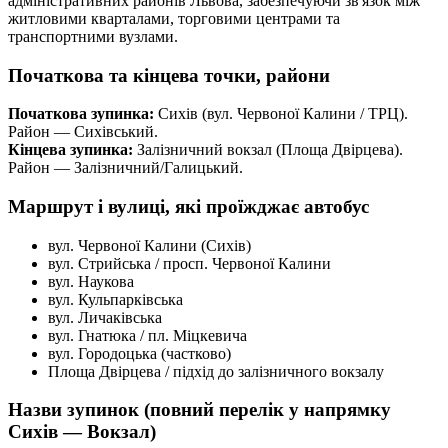
адміністративних районів Львова, забезпечуючи зв'язок між
житловими кварталами, торговими центрами та
транспортними вузлами.
Початкова та кінцева точки, райони
Початкова зупинка:
Сихів (вул. Червоної Калини / ТРЦ).
Район — Сихівський.
Кінцева зупинка:
Залізничний вокзал (Площа Двірцева).
Район — Залізничний/Галицький.
Маршрут і вулиці, які проїжджає автобус
вул. Червоної Калини (Сихів)
вул. Стрийська / просп. Червоної Калини
вул. Наукова
вул. Кульпарківська
вул. Личаківська
вул. Гнатюка / пл. Міцкевича
вул. Городоцька (частково)
Площа Двірцева / підхід до залізничного вокзалу
Назви зупинок (повний перелік у напрямку
Сихів — Вокзал)