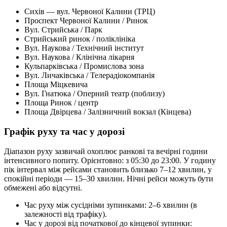
Сихів — вул. Червоної Калини (ТРЦ)
Проспект Червоної Калини / Ринок
Вул. Стрийська / Парк
Стрийський ринок / поліклініка
Вул. Наукова / Технічний інститут
Вул. Наукова / Клінічна лікарня
Кульпарківська / Промислова зона
Вул. Личаківська / Телерадіокомпанія
Площа Міцкевича
Вул. Гнатюка / Оперний театр (поблизу)
Площа Ринок / центр
Площа Двірцева / Залізничний вокзал (Кінцева)
Графік руху та час у дорозі
Діапазон руху зазвичай охоплює ранкові та вечірні години
інтенсивного попиту. Орієнтовно: з 05:30 до 23:00. У годину
пік інтервал між рейсами становить близько 7–12 хвилин, у
спокійні періоди — 15–30 хвилин. Нічні рейси можуть бути
обмежені або відсутні.
Час руху між сусідніми зупинками: 2–6 хвилин (в
залежності від трафіку).
Час у дорозі від початкової до кінцевої зупинки: