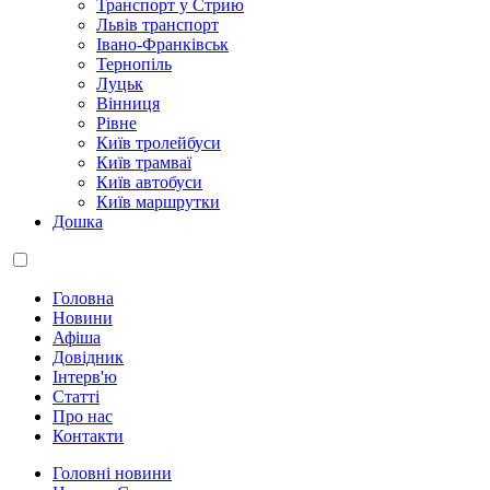
Транспорт у Стрию
Львів транспорт
Івано-Франківськ
Тернопіль
Луцьк
Вінниця
Рівне
Київ тролейбуси
Київ трамваї
Київ автобуси
Київ маршрутки
Дошка
Головна
Новини
Афіша
Довідник
Інтерв'ю
Статті
Про нас
Контакти
Головні новини