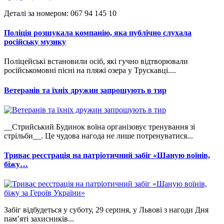
Деталі за номером: 067 94 145 10
Поліція розшукала компанію, яка публічно слухала
російську музику
Поліцейські встановили осіб, які гучно відтворювали
російськомовні пісні на пляжі озера у Трускавці....
Ветеранів та їхніх дружин запрошують в тир
__Стрийський Будинок воїна організовує тренування зі
стрільби__. Це чудова нагода не лише потренуватися...
Триває реєстрація на патріотичний забіг «Шаную воїнів,
біжу…
Забіг відбудеться у суботу, 29 серпня, у Львові з нагоди Дня
пам’яті захисників...