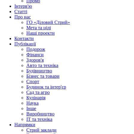
Промо
Інтерв'ю
Статті
Про нас
ГО «Діловий Стрий»
Мета та цілі
Наші проекти
Контакти
Публікації
Подорож
Фінанси
Здоров'я
Авто та техніка
Будівництво
Бізнес та товари
Спорт
Будинок та інтер'єр
Сад та агро
Кулінарія
Наука
Інше
Виробництво
IT та техніка
Напрямки
Стрий заклади