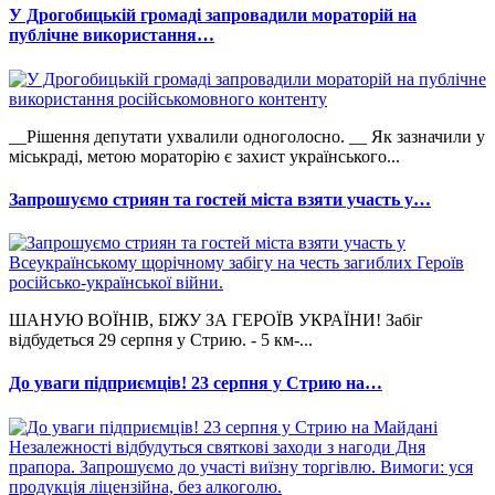
У Дрогобицькій громаді запровадили мораторій на
публічне використання…
__Рішення депутати ухвалили одноголосно. __ Як зазначили у
міськраді, метою мораторію є захист українського...
Запрошуємо стриян та гостей міста взяти участь у…
ШАНУЮ ВОЇНІВ, БІЖУ ЗА ГЕРОЇВ УКРАЇНИ! Забіг
відбудеться 29 серпня у Стрию. - 5 км-...
До уваги підприємців! 23 серпня у Стрию на…