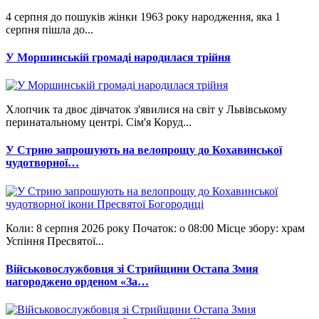
4 серпня до пошуків жінки 1963 року народження, яка 1
серпня пішла до...
У Моршинській громаді народилася трійня
Хлопчик та двоє дівчаток з'явилися на світ у Львівському
перинатальному центрі. Сім'я Коруд...
У Стрию запрошують на велопрощу до Кохавинської
чудотворної…
Коли: 8 серпня 2026 року Початок: о 08:00 Місце збору: храм
Успіння Пресвятої...
Військовослужбовця зі Стрийщини Остапа Змия
нагороджено орденом «За…