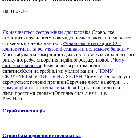
На 01.07.26
Як називається сестра жінки для чоловіка
Слово, яке
економить поясненняУ повсякденному спілкуванні ми часто
стикаємося з необхідністю...
Фінансова інтеграція в ЄС:
корпоративні та регуляторні стандарти польського банкінгу
Масштабування комерційної діяльності в межах європейського
ринку потребує створення надійної розрахункової...
Чому
сиплеться волосся
Чому волосся раптом починає
сипатисяКоли на гребінці чи у зливі ванни...
ЧОМУ
СКРУЧУЄТЬСЯ ЛИСТЯ НА ЯБЛУНІ
Чому листя на яблуні
скручується: головні причиниСкручене листя на яблуні –...
Чому дорівнює оптична сила лінзи
Що таке оптична сила
лінзи простими словамиОптична сила лінзи – це...
Prev
Next
Стрий автостанція
Стрий база відпочинку шепільська