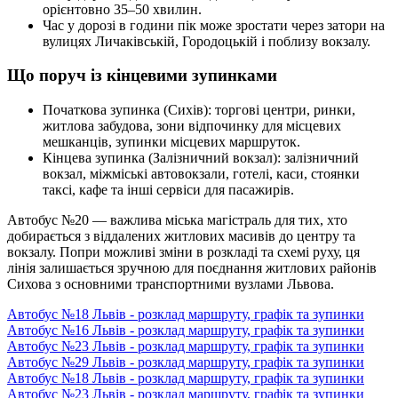
орієнтовно 35–50 хвилин.
Час у дорозі в години пік може зростати через затори на
вулицях Личаківській, Городоцькій і поблизу вокзалу.
Що поруч із кінцевими зупинками
Початкова зупинка (Сихів): торгові центри, ринки,
житлова забудова, зони відпочинку для місцевих
мешканців, зупинки місцевих маршруток.
Кінцева зупинка (Залізничний вокзал): залізничний
вокзал, міжміські автовокзали, готелі, каси, стоянки
таксі, кафе та інші сервіси для пасажирів.
Автобус №20 — важлива міська магістраль для тих, хто
добирається з віддалених житлових масивів до центру та
вокзалу. Попри можливі зміни в розкладі та схемі руху, ця
лінія залишається зручною для поєднання житлових районів
Сихова з основними транспортними вузлами Львова.
Автобус №18 Львів - розклад маршруту, графік та зупинки
Автобус №16 Львів - розклад маршруту, графік та зупинки
Автобус №23 Львів - розклад маршруту, графік та зупинки
Автобус №29 Львів - розклад маршруту, графік та зупинки
Автобус №18 Львів - розклад маршруту, графік та зупинки
Автобус №23 Львів - розклад маршруту, графік та зупинки