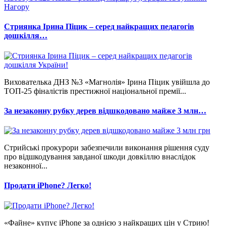
Нагору
Стриянка Ірина Піцик – серед найкращих педагогів
дошкілля…
Вихователька ДНЗ №3 «Магнолія» Ірина Піцик увійшла до
ТОП-25 фіналістів престижної національної премії...
За незаконну рубку дерев відшкодовано майже 3 млн…
Стрийські прокурори забезпечили виконання рішення суду
про відшкодування завданої шкоди довкіллю внаслідок
незаконної...
Продати iPhone? Легко!
«Файне» купує iPhone за однією з найкращих цін у Стрию!