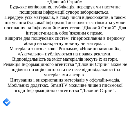
«Діловий Стрий»
Будь-яке копiювання, публiкацiя, передрук чи наступне
поширення iнформацiї суворо забороняється.
Передрук усіх матеріалів, в тому числі відеосюжетів, а також
цитування будь-якої інформації дозволяється тільки за умови
посилання на
Інформаційне агентство "Діловий Стрий"
. Для
інтернет-видань обов’язковим є пряме,
відкрите для пошукових систем, гіперпосилання в першому
абзаці на конкретну новину чи матеріал.
Матеріали з позначкою “Реклама», «Новини компаній»,
«Актуально» публікуються на правах реклами.
Відповідальність за зміст матеріалів несуть їх автори.
Редакція
Інформаційного агентства "Діловий Стрий"
може не
поділяти позицію автора та не несе відповідальності за
матеріалами авторів.
Цитування і використання матеріалів у оффлайн-медіа,
Мобільних додатках, SmartTV можливе лише з письмової
згоди
Інформаційного агентства "
Діловий Стрий".