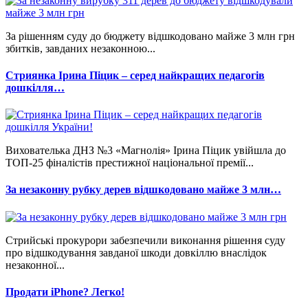
За рішенням суду до бюджету відшкодовано майже 3 млн грн
збитків, завданих незаконною...
Стриянка Ірина Піцик – серед найкращих педагогів
дошкілля…
Вихователька ДНЗ №3 «Магнолія» Ірина Піцик увійшла до
ТОП-25 фіналістів престижної національної премії...
За незаконну рубку дерев відшкодовано майже 3 млн…
Стрийські прокурори забезпечили виконання рішення суду
про відшкодування завданої шкоди довкіллю внаслідок
незаконної...
Продати iPhone? Легко!