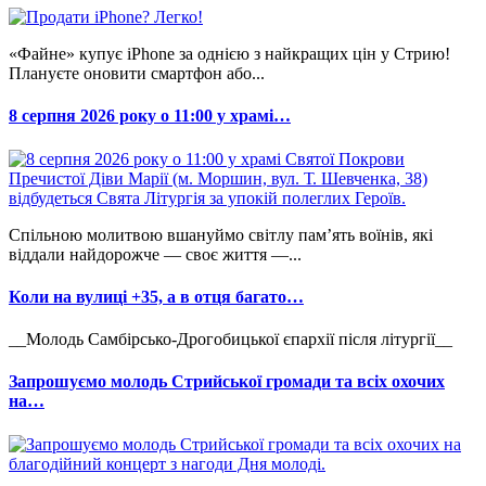
«Файне» купує iPhone за однією з найкращих цін у Стрию!
Плануєте оновити смартфон або...
8 серпня 2026 року о 11:00 у храмі…
Спільною молитвою вшануймо світлу пам’ять воїнів, які
віддали найдорожче — своє життя —...
Коли на вулиці +35, а в отця багато…
__Молодь Самбірсько-Дрогобицької єпархії після літургії__
Запрошуємо молодь Стрийської громади та всіх охочих
на…