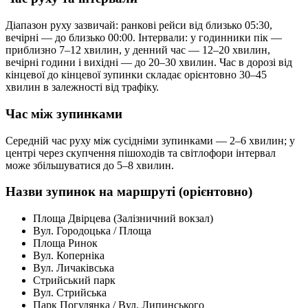
Діапазон руху зазвичай: ранкові рейси від близько 05:30,
вечірні — до близько 00:00. Інтервали: у годинники пік —
приблизно 7–12 хвилин, у денний час — 12–20 хвилин,
вечірні години і вихідні — до 20–30 хвилин. Час в дорозі від
кінцевої до кінцевої зупинки складає орієнтовно 30–45
хвилин в залежності від трафіку.
Час між зупинками
Середній час руху між сусідніми зупинками — 2–6 хвилин; у
центрі через скупчення пішоходів та світлофори інтервал
може збільшуватися до 5–8 хвилин.
Назви зупинок на маршруті (орієнтовно)
Площа Двірцева (Залізничний вокзал)
Вул. Городоцька / Площа
Площа Ринок
Вул. Коперніка
Вул. Личаківська
Стрийський парк
Вул. Стрийська
Парк Погулянка / Вул. Липинського