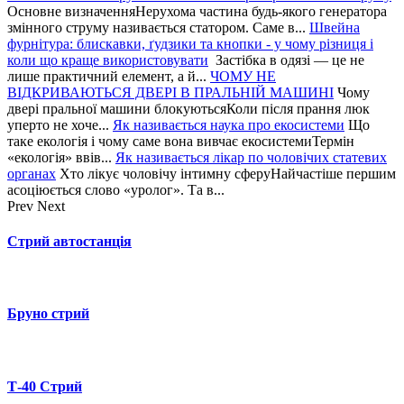
Основне визначенняНерухома частина будь-якого генератора
змінного струму називається статором. Саме в...
Швейна
фурнітура: блискавки, ґудзики та кнопки - у чому різниця і
коли що краще використовувати
Застібка в одязі — це не
лише практичний елемент, а й...
ЧОМУ НЕ
ВІДКРИВАЮТЬСЯ ДВЕРІ В ПРАЛЬНІЙ МАШИНІ
Чому
двері пральної машини блокуютьсяКоли після прання люк
уперто не хоче...
Як називається наука про екосистеми
Що
таке екологія і чому саме вона вивчає екосистемиТермін
«екологія» ввів...
Як називається лікар по чоловічих статевих
органах
Хто лікує чоловічу інтимну сферуНайчастіше першим
асоціюється слово «уролог». Та в...
Prev
Next
Стрий автостанція
Бруно стрий
Т-40 Стрий