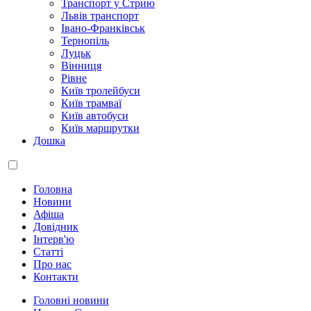
Транспорт у Стрию
Львів транспорт
Івано-Франківськ
Тернопіль
Луцьк
Вінниця
Рівне
Київ тролейбуси
Київ трамваї
Київ автобуси
Київ маршрутки
Дошка
Головна
Новини
Афіша
Довідник
Інтерв'ю
Статті
Про нас
Контакти
Головні новини