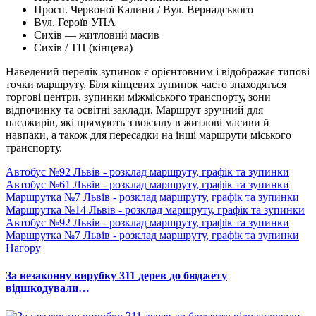
Просп. Червоної Калини / Вул. Вернадського
Вул. Героїв УПА
Сихів — житловий масив
Сихів / ТЦ (кінцева)
Наведений перелік зупинок є орієнтовним і відображає типові
точки маршруту. Біля кінцевих зупинок часто знаходяться
торгові центри, зупинки міжміського транспорту, зони
відпочинку та освітні заклади. Маршрут зручний для
пасажирів, які прямують з вокзалу в житлові масиви й
навпаки, а також для пересадки на інші маршрути міського
транспорту.
Автобус №92 Львів - розклад маршруту, графік та зупинки
Автобус №61 Львів - розклад маршруту, графік та зупинки
Маршрутка №7 Львів - розклад маршруту, графік та зупинки
Маршрутка №14 Львів - розклад маршруту, графік та зупинки
Автобус №92 Львів - розклад маршруту, графік та зупинки
Маршрутка №7 Львів - розклад маршруту, графік та зупинки
Нагору
За незаконну вирубку 311 дерев до бюджету
відшкодували…