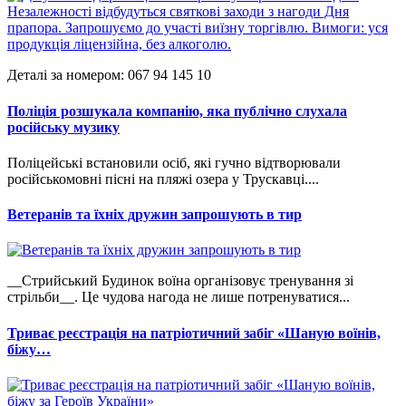
Деталі за номером: 067 94 145 10
Поліція розшукала компанію, яка публічно слухала
російську музику
Поліцейські встановили осіб, які гучно відтворювали
російськомовні пісні на пляжі озера у Трускавці....
Ветеранів та їхніх дружин запрошують в тир
__Стрийський Будинок воїна організовує тренування зі
стрільби__. Це чудова нагода не лише потренуватися...
Триває реєстрація на патріотичний забіг «Шаную воїнів,
біжу…