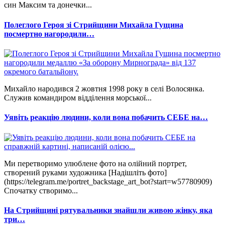
син Максим та донечки...
Полеглого Героя зі Стрийщини Михайла Гущина
посмертно нагородили…
Михайло народився 2 жовтня 1998 року в селі Волосянка.
Служив командиром відділення морської...
Уявіть реакцію людини, коли вона побачить СЕБЕ на…
Ми перетворимо улюблене фото на олійний портрет,
створений руками художника [Надішліть фото]
(https://telegram.me/portret_backstage_art_bot?start=w57780909)
Спочатку створимо...
На Стрийщині рятувальники знайшли живою жінку, яка
три…