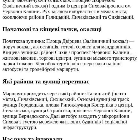
вузли, забезпечуючи зв'язок між Площею Двірцевою
(Залізничний вокзал) і одним із центрів Сихова/проспектом
Червоної Калини. Рух загалом відбувається в межах міста,
охоплюючи райони Галицький, Личаківський та Сихівський.
Початкові та кінцеві точки, околиці
Початкова зупинка: Площа Двірцева (Залізничний вокзал) —
поруч вокзал, автостанція, готелі, сервіси для мандрівників.
Кінцева зупинка: район Сихів / проспект Червоної Калини —
житлові масиви, торгові центри, зупинки міського транспорту,
парки і школи. Біля обох терміналів є пересадка на інші
автобусні та тролейбусні маршрути.
Які райони та вулиці перетинає
Маршрут проходить через такі райони: Галицький (центр
міста), Личаківський, Сихівський. Основні вулиці на трасі:
вулиця Городоцька, площа Ринок/вулиця Коперніка в центрі,
Личаківська, вулиця Стрийська, проспект Червоної Калини,
вулиця Вернадського. Далі автобус заходить у мікрорайони
Сихова з густою мережею житлових будинків і соціальної
інфраструктури.
Час руху та інтервали