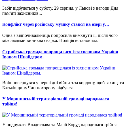
Забіг відбудеться у суботу, 29 серпня, у Львові з нагоди Дня
пам’яті захисників...
Конфлікт через російську музику стався на озері у…
Одна з відпочивальниць попросила вимкнути її, після чого
між людьми виникла сварка. Поліція встановила...
Стрийська громада попрощалася із захисником України
Іваном Шнайдером.
Воїн повернувся у перші дні війни з-за кордону, щоб захищати
Батьківщину.Чин похорону відбувся...
У Моршинській територіальній громаді народилася
трійня!
У подружжя Владислава та Марії Коруд народилася трійня —