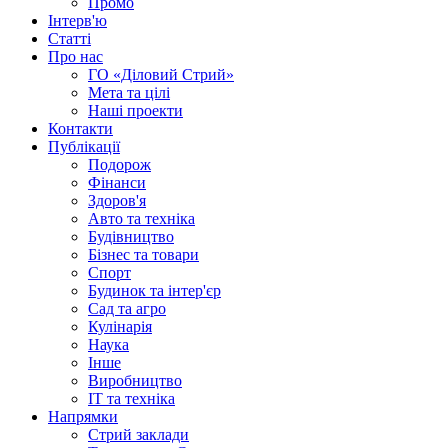
Промо
Інтерв'ю
Статті
Про нас
ГО «Діловий Стрий»
Мета та цілі
Наші проекти
Контакти
Публікації
Подорож
Фінанси
Здоров'я
Авто та техніка
Будівництво
Бізнес та товари
Спорт
Будинок та інтер'єр
Сад та агро
Кулінарія
Наука
Інше
Виробництво
IT та техніка
Напрямки
Стрий заклади