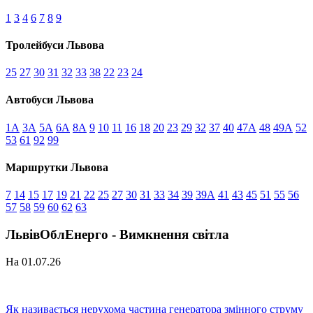
1
3
4
6
7
8
9
Тролейбуси Львова
25
27
30
31
32
33
38
22
23
24
Автобуси Львова
1А
3А
5А
6А
8А
9
10
11
16
18
20
23
29
32
37
40
47А
48
49А
52
53
61
92
99
Маршрутки Львова
7
14
15
17
19
21
22
25
27
30
31
33
34
39
39А
41
43
45
51
55
56
57
58
59
60
62
63
ЛьвівОблЕнерго - Вимкнення світла
На 01.07.26
Як називається нерухома частина генератора змінного струму