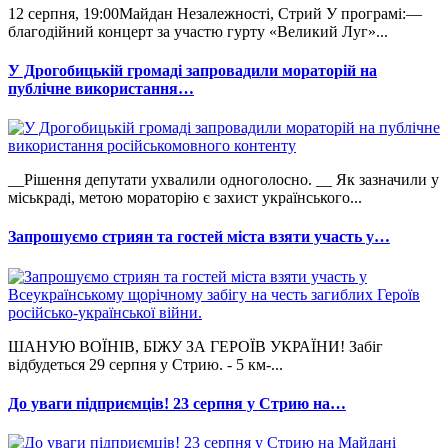
12 серпня, 19:00Майдан Незалежності, Стрий У програмі:—
благодійний концерт за участю гурту «Великий Луг»...
У Дрогобицькій громаді запровадили мораторій на
публічне використання…
__Рішення депутати ухвалили одноголосно. __ Як зазначили у
міськраді, метою мораторію є захист українського...
Запрошуємо стриян та гостей міста взяти участь у…
ШАНУЮ ВОЇНІВ, БІЖУ ЗА ГЕРОЇВ УКРАЇНИ! Забіг
відбудеться 29 серпня у Стрию. - 5 км-...
До уваги підприємців! 23 серпня у Стрию на…