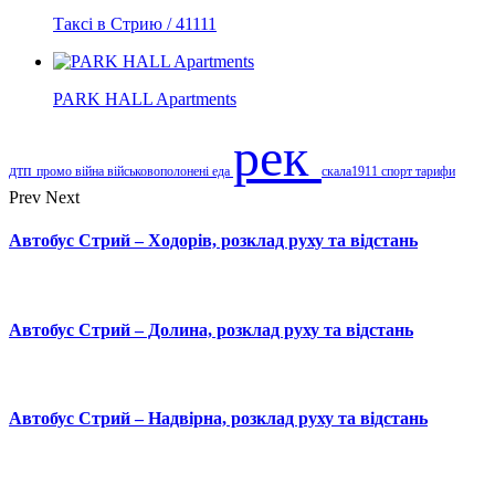
Таксі в Стрию / 41111
PARK HALL Apartments
рек
дтп
промо
війна
військовополонені
еда
скала1911
спорт
тарифи
Prev
Next
Автобус Стрий – Ходорів, розклад руху та відстань
Автобус Стрий – Долина, розклад руху та відстань
Автобус Стрий – Надвірна, розклад руху та відстань