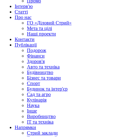
Промо
Інтерв'ю
Статті
Про нас
ГО «Діловий Стрий»
Мета та цілі
Наші проекти
Контакти
Публікації
Подорож
Фінанси
Здоров'я
Авто та техніка
Будівництво
Бізнес та товари
Спорт
Будинок та інтер'єр
Сад та агро
Кулінарія
Наука
Інше
Виробництво
IT та техніка
Напрямки
Стрий заклади