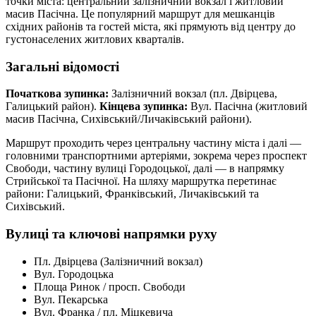
точки міста: центральний залізничний вокзал і житловий
масив Пасічна. Це популярний маршрут для мешканців
східних районів та гостей міста, які прямують від центру до
густонаселених житлових кварталів.
Загальні відомості
Початкова зупинка:
Залізничний вокзал (пл. Двірцева,
Галицький район).
Кінцева зупинка:
Вул. Пасічна (житловий
масив Пасічна, Сихівський/Личаківський райони).
Маршрут проходить через центральну частину міста і далі —
головними транспортними артеріями, зокрема через проспект
Свободи, частину вулиці Городоцької, далі — в напрямку
Стрийської та Пасічної. На шляху маршрутка перетинає
райони: Галицький, Франківський, Личаківський та
Сихівський.
Вулиці та ключові напрямки руху
Пл. Двірцева (Залізничний вокзал)
Вул. Городоцька
Площа Ринок / просп. Свободи
Вул. Пекарська
Вул. Франка / пл. Міцкевича