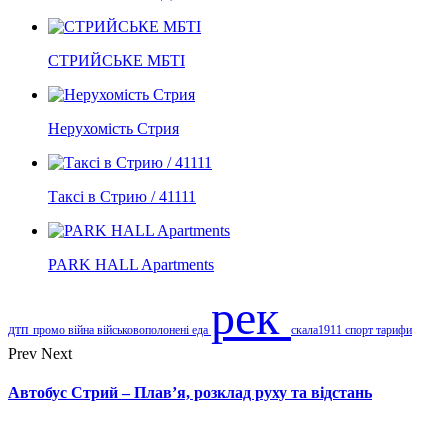
СТРИЙСЬКЕ МБТІ
Нерухомість Стрия
Таксі в Стрию / 41111
PARK HALL Apartments
рек
дтп
промо
війна
військовополонені
еда
скала1911
спорт
тарифи
Prev
Next
Автобус Стрий – Плав’я, розклад руху та відстань