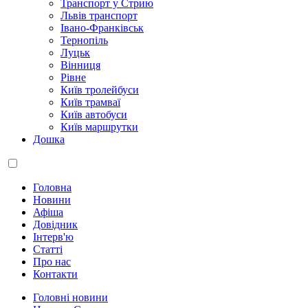
Транспорт у Стрию
Львів транспорт
Івано-Франківськ
Тернопіль
Луцьк
Вінниця
Рівне
Київ тролейбуси
Київ трамваї
Київ автобуси
Київ маршрутки
Дошка
Головна
Новини
Афіша
Довідник
Інтерв'ю
Статті
Про нас
Контакти
Головні новини