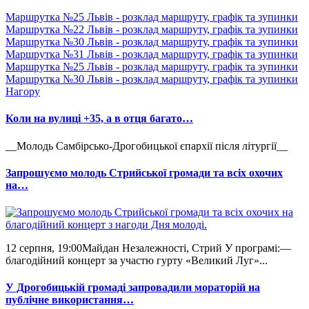
Маршрутка №25 Львів - розклад маршруту, графік та зупинки
Маршрутка №22 Львів - розклад маршруту, графік та зупинки
Маршрутка №30 Львів - розклад маршруту, графік та зупинки
Маршрутка №31 Львів - розклад маршруту, графік та зупинки
Маршрутка №25 Львів - розклад маршруту, графік та зупинки
Маршрутка №30 Львів - розклад маршруту, графік та зупинки
Нагору
Коли на вулиці +35, а в отця багато…
__Молодь Самбірсько-Дрогобицької єпархії після літургії__
Запрошуємо молодь Стрийської громади та всіх охочих
на…
12 серпня, 19:00Майдан Незалежності, Стрий У програмі:—
благодійний концерт за участю гурту «Великий Луг»...
У Дрогобицькій громаді запровадили мораторій на
публічне використання…