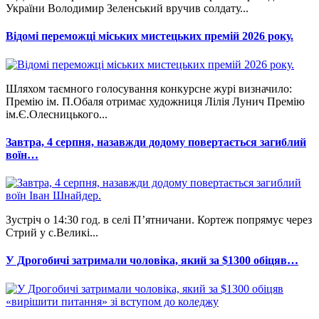
України Володимир Зеленський вручив солдату...
Відомі переможці міських мистецьких премій 2026 року.
Шляхом таємного голосування конкурсне журі визначило:
Премію ім. П.Обаля отримає художниця Лілія Лунич Премію
ім.Є.Олесницького...
Завтра, 4 серпня, назавжди додому повертається загиблий
воїн…
Зустріч о 14:30 год. в селі П’ятничани. Кортеж попрямує через
Стрий у с.Великі...
У Дрогобичі затримали чоловіка, який за $1300 обіцяв…