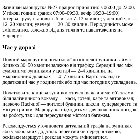
Зазвичай маршрутка №27 працює приблизно з 06:00 до 22:00.
У пікові години (ранок 07:00–09:30, вечір 16:30–19:00)
інтервал руху становить близько 7–12 хвилин; у денний час —
12–20 хвилин; увечері — 20–30 хвилин. Періодичність може
змінюватись залежно від дня тижня та навантаження на
маршруті.
Час у дорозі
Повний маршрут від початкової до кінцевої зупинки займає
близько 30–50 хвилин залежно від трафіку. Середній час між
суміжними зупинками у центрі — 2–4 хвилини, на
міжрайонних ділянках — 4–7 хвилин. Варто закладати
додатковий час у години пік або під час погодних ускладнень.
Початкова та кінцева зупинки оточені важливими об’єктами:
біля залізничного вокзалу — каси, готелі, кафе та автовокзал;
навколо Пасічної — житлові будинки, школи, супермаркети та
місцеві ринки. Маршрутка підходить як для щоденних поїздок
на роботу, так і для пересування містом з багажем.
Рекомендується уточнювати актуальний графік на зупинках
або у мобільних додатках перевізників перед поїздкою,
оскільки маршрут і розклад можуть змінюватися.