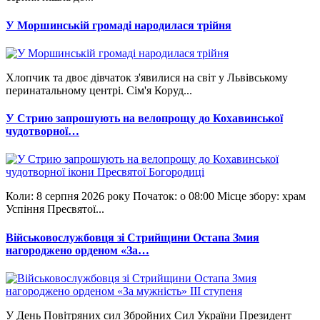
У Моршинській громаді народилася трійня
Хлопчик та двоє дівчаток з'явилися на світ у Львівському
перинатальному центрі. Сім'я Коруд...
У Стрию запрошують на велопрощу до Кохавинської
чудотворної…
Коли: 8 серпня 2026 року Початок: о 08:00 Місце збору: храм
Успіння Пресвятої...
Військовослужбовця зі Стрийщини Остапа Змия
нагороджено орденом «За…
У День Повітряних сил Збройних Сил України Президент