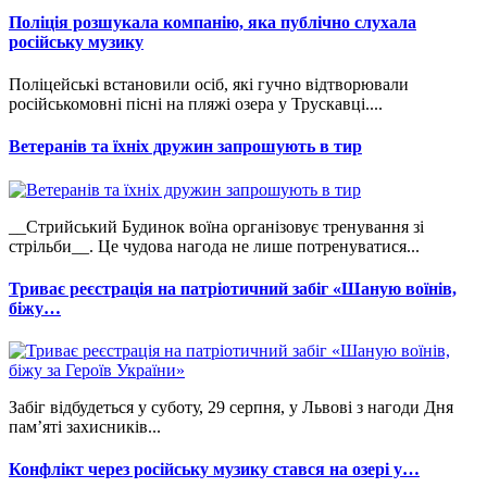
Поліція розшукала компанію, яка публічно слухала
російську музику
Поліцейські встановили осіб, які гучно відтворювали
російськомовні пісні на пляжі озера у Трускавці....
Ветеранів та їхніх дружин запрошують в тир
__Стрийський Будинок воїна організовує тренування зі
стрільби__. Це чудова нагода не лише потренуватися...
Триває реєстрація на патріотичний забіг «Шаную воїнів,
біжу…
Забіг відбудеться у суботу, 29 серпня, у Львові з нагоди Дня
пам’яті захисників...
Конфлікт через російську музику стався на озері у…