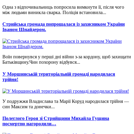
Одна з відпочивальниць попросила вимкнути її, після чого
між людьми виникла сварка. Поліція встановила...
Стрийська громада попрощалася із захисником України
Іваном Шнайдером.
Воїн повернувся у перші дні війни з-за кордону, щоб захищати
Батьківщину.Чин похорону відбувся...
У Моршинській територіальній громаді народилася
трійня!
У подружжя Владислава та Марії Коруд народилася трійня —
син Максим та донечки...
Полеглого Героя зі Стрийщини Михайла Гущина
посмертно нагородили…