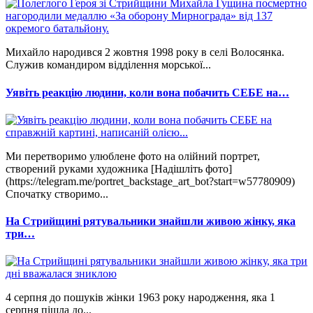
Михайло народився 2 жовтня 1998 року в селі Волосянка.
Служив командиром відділення морської...
Уявіть реакцію людини, коли вона побачить СЕБЕ на…
Ми перетворимо улюблене фото на олійний портрет,
створений руками художника [Надішліть фото]
(https://telegram.me/portret_backstage_art_bot?start=w57780909)
Спочатку створимо...
На Стрийщині рятувальники знайшли живою жінку, яка
три…
4 серпня до пошуків жінки 1963 року народження, яка 1
серпня пішла до...