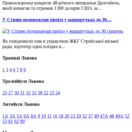
Правоохоронці викрили 48-річного мешканця Дрогобича,
який вимагав та отримав 1300 доларів США за...
У Стрию подорожчав проїзд у маршрутках до 30…
Як повідомили нам в управлінні ЖКГ Стрийської міської
ради, відтепер одна поїздка в...
Трамваї Львова
1
3
4
6
7
8
9
Тролейбуси Львова
25
27
30
31
32
33
38
22
23
24
Автобуси Львова
1А
3А
5А
6А
8А
9
10
11
16
18
20
23
29
32
37
40
47А
48
49А
52
53
61
92
99