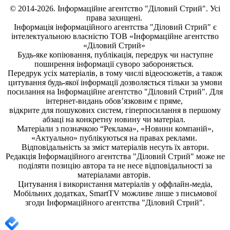
© 2014-2026. Інформаційне агентство "Діловий Стрий". Усі
права захищені.
Інформація
інформаційного агентства "Діловий Стрий"
є
інтелектуальною власністю ТОВ «Інформаційне агентство
«Діловий Стрий»
Будь-яке копiювання, публiкацiя, передрук чи наступне
поширення iнформацiї суворо забороняється.
Передрук усіх матеріалів, в тому числі відеосюжетів, а також
цитування будь-якої інформації дозволяється тільки за умови
посилання на
Інформаційне агентство "Діловий Стрий"
. Для
інтернет-видань обов’язковим є пряме,
відкрите для пошукових систем, гіперпосилання в першому
абзаці на конкретну новину чи матеріал.
Матеріали з позначкою “Реклама», «Новини компаній»,
«Актуально» публікуються на правах реклами.
Відповідальність за зміст матеріалів несуть їх автори.
Редакція
Інформаційного агентства "Діловий Стрий"
може не
поділяти позицію автора та не несе відповідальності за
матеріалами авторів.
Цитування і використання матеріалів у оффлайн-медіа,
Мобільних додатках, SmartTV можливе лише з письмової
згоди
Інформаційного агентства "
Діловий Стрий".