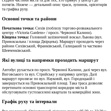
східної частини міста та для тих, хто прямує у центр і до
потягів. Нижче — детальний опис траси, зупинок, орієнтирів
та графіка руху.
Основні точки та райони
Початкова точка:
Сихів (поблизу торгово-розважального
центру «Victoria Gardens» / просп. Червоної Калини).
Кінцева точка:
Головний залізничний вокзал Львова (вул.
Привокзальна / площа Двірцева). Маршрут проходить через
райони Сихівський, Франківський, Галицький та частково
Шевченківський.
Які вулиці та напрямки проходить маршрут
Автобус рухається по просп. Червоної Калини, далі через вул.
Виговського та вул. Стрийську у напрямку центру. Далі
маршрут пролягає по вул. Науковій, вул. Городоцькій і
завершується на Привокзальній площі. Така траса дозволяє
перетинати основні транспортні коридори міста й
обслуговувати густозаселені квартали та комерційні зони.
Графік руху та інтервали