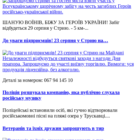
ШАНУЮ ВОЇНІВ, БІЖУ ЗА ГЕРОЇВ УКРАЇНИ! Забіг
відбудеться 29 серпня у Стрию. - 5 км-...
До уваги підприємців! 23 серпня у Стрию на…
Деталі за номером: 067 94 145 10
Поліція розшукала компанію, яка публічно слухала
російську музику
Поліцейські встановили осіб, які гучно відтворювали
російськомовні пісні на пляжі озера у Трускавці....
Ветеранів та їхніх дружин запрошують в тир