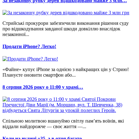
За незаконну рубку дерев відшкодовано майже 3 млн…
Стрийські прокурори забезпечили виконання рішення суду
про відшкодування завданої шкоди довкіллю внаслідок
незаконної...
Продати iPhone? Легко!
«Файне» купує iPhone за однією з найкращих цін у Стрию!
Плануєте оновити смартфон або...
8 серпня 2026 року о 11:00 у храмі…
Спільною молитвою вшануймо світлу пам’ять воїнів, які
віддали найдорожче — своє життя —...
Коли на вулиці +35, а в отця багато…