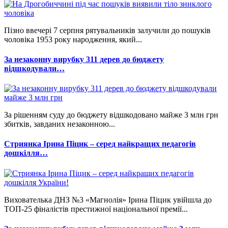
Пізно ввечері 7 серпня рятувальників залучили до пошуків
чоловіка 1953 року народження, який...
За незаконну вирубку 311 дерев до бюджету
відшкодували…
За рішенням суду до бюджету відшкодовано майже 3 млн грн
збитків, завданих незаконною...
Стриянка Ірина Піцик – серед найкращих педагогів
дошкілля…
Вихователька ДНЗ №3 «Магнолія» Ірина Піцик увійшла до
ТОП-25 фіналістів престижної національної премії...