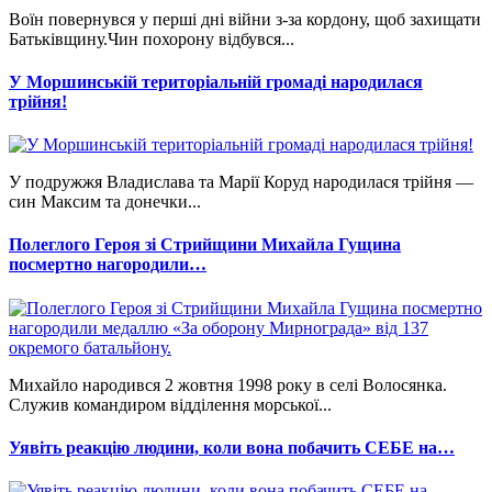
Воїн повернувся у перші дні війни з-за кордону, щоб захищати
Батьківщину.Чин похорону відбувся...
У Моршинській територіальній громаді народилася
трійня!
У подружжя Владислава та Марії Коруд народилася трійня —
син Максим та донечки...
Полеглого Героя зі Стрийщини Михайла Гущина
посмертно нагородили…
Михайло народився 2 жовтня 1998 року в селі Волосянка.
Служив командиром відділення морської...
Уявіть реакцію людини, коли вона побачить СЕБЕ на…