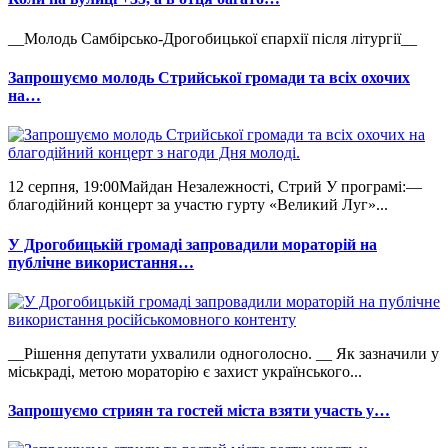
__Молодь Самбірсько-Дрогобицької єпархії після літургії__
Запрошуємо молодь Стрийської громади та всіх охочих
на…
12 серпня, 19:00Майдан Незалежності, Стрий У програмі:—
благодійний концерт за участю гурту «Великий Луг»...
У Дрогобицькій громаді запровадили мораторій на
публічне використання…
__Рішення депутати ухвалили одноголосно. __ Як зазначили у
міськраді, метою мораторію є захист українського...
Запрошуємо стриян та гостей міста взяти участь у…