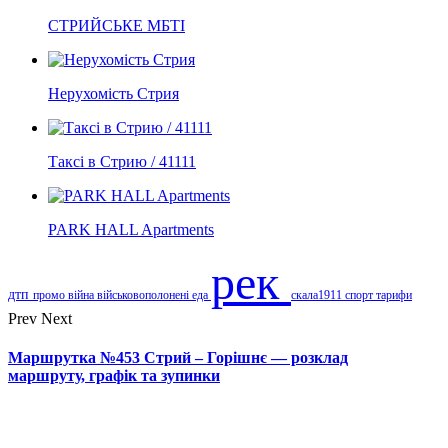
СТРИЙСЬКЕ МБТІ
Нерухомість Стрия
Таксі в Стрию / 41111
PARK HALL Apartments
рек
дтп
промо
війна
військовополонені
еда
скала1911
спорт
тарифи
Prev
Next
Маршрутка №453 Стрий – Горішнє — розклад
маршруту, графік та зупинки