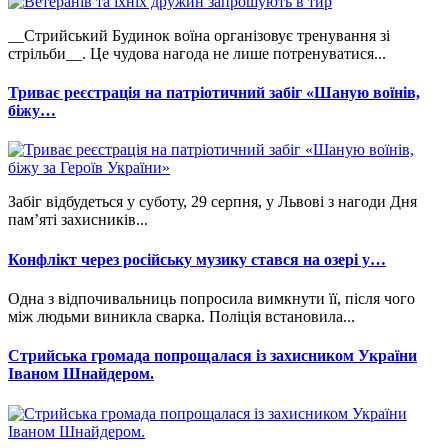
__Стрийський Будинок воїна організовує тренування зі
стрільби__. Це чудова нагода не лише потренуватися...
Триває реєстрація на патріотичний забіг «Шаную воїнів,
біжу…
Забіг відбудеться у суботу, 29 серпня, у Львові з нагоди Дня
пам’яті захисників...
Конфлікт через російську музику стався на озері у…
Одна з відпочивальниць попросила вимкнути її, після чого
між людьми виникла сварка. Поліція встановила...
Стрийська громада попрощалася із захисником України
Іваном Шнайдером.