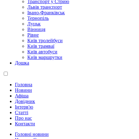
Транспорт у Стрию
Львів транспорт
Івано-Франківськ
Тернопіль
Луцьк
Вінниця
Рівне
Київ тролейбуси
Київ трамваї
Київ автобуси
Київ маршрутки
Дошка
Головна
Новини
Афіша
Довідник
Інтерв'ю
Статті
Про нас
Контакти
Головні новини