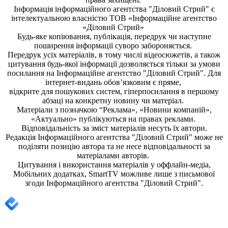
Інформація
інформаційного агентства "Діловий Стрий"
є
інтелектуальною власністю ТОВ «Інформаційне агентство
«Діловий Стрий»
Будь-яке копiювання, публiкацiя, передрук чи наступне
поширення iнформацiї суворо забороняється.
Передрук усіх матеріалів, в тому числі відеосюжетів, а також
цитування будь-якої інформації дозволяється тільки за умови
посилання на
Інформаційне агентство "Діловий Стрий"
. Для
інтернет-видань обов’язковим є пряме,
відкрите для пошукових систем, гіперпосилання в першому
абзаці на конкретну новину чи матеріал.
Матеріали з позначкою “Реклама», «Новини компаній»,
«Актуально» публікуються на правах реклами.
Відповідальність за зміст матеріалів несуть їх автори.
Редакція
Інформаційного агентства "Діловий Стрий"
може не
поділяти позицію автора та не несе відповідальності за
матеріалами авторів.
Цитування і використання матеріалів у оффлайн-медіа,
Мобільних додатках, SmartTV можливе лише з письмової
згоди
Інформаційного агентства "
Діловий Стрий".