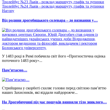
Тролейбус №23 Львів - розклад маршруту, графік та зупинки
Тролейбус №24 Львів - розклад маршруту, графік та зупинки
Нагору
Від родини дрогобицького солевара – до визнання у…
У 1483 році в Римі побачила світ його «Прогностична оцінка
поточного 1483 року»...
Памʼятаємо…
Стрийщина у скорботі схиляє голови перед світлою пам’яттю
наших Захисників, які віддали найдорожче...
На Дрогобиччині під час пошуків виявили тіло зниклого…