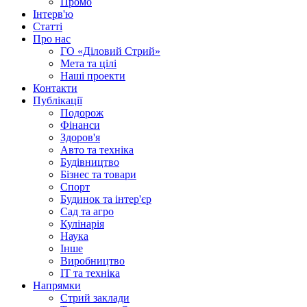
Промо
Інтерв'ю
Статті
Про нас
ГО «Діловий Стрий»
Мета та цілі
Наші проекти
Контакти
Публікації
Подорож
Фінанси
Здоров'я
Авто та техніка
Будівництво
Бізнес та товари
Спорт
Будинок та інтер'єр
Сад та агро
Кулінарія
Наука
Інше
Виробництво
IT та техніка
Напрямки
Стрий заклади