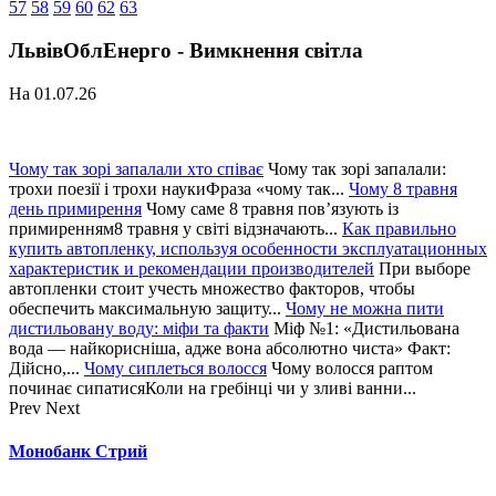
57
58
59
60
62
63
ЛьвівОблЕнерго - Вимкнення світла
На 01.07.26
Чому так зорі запалали хто співає
Чому так зорі запалали:
трохи поезії і трохи наукиФраза «чому так...
Чому 8 травня
день примирення
Чому саме 8 травня пов’язують із
примиренням8 травня у світі відзначають...
Как правильно
купить автопленку, используя особенности эксплуатационных
характеристик и рекомендации производителей
При выборе
автопленки стоит учесть множество факторов, чтобы
обеспечить максимальную защиту...
Чому не можна пити
дистильовану воду: міфи та факти
Міф №1: «Дистильована
вода — найкорисніша, адже вона абсолютно чиста» Факт:
Дійсно,...
Чому сиплеться волосся
Чому волосся раптом
починає сипатисяКоли на гребінці чи у зливі ванни...
Prev
Next
Монобанк Стрий