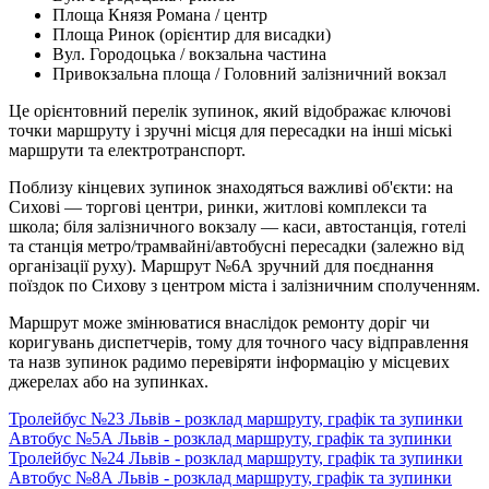
Площа Князя Романа / центр
Площа Ринок (орієнтир для висадки)
Вул. Городоцька / вокзальна частина
Привокзальна площа / Головний залізничний вокзал
Це орієнтовний перелік зупинок, який відображає ключові
точки маршруту і зручні місця для пересадки на інші міські
маршрути та електротранспорт.
Поблизу кінцевих зупинок знаходяться важливі об'єкти: на
Сихові — торгові центри, ринки, житлові комплекси та
школа; біля залізничного вокзалу — каси, автостанція, готелі
та станція метро/трамвайні/автобусні пересадки (залежно від
організації руху). Маршрут №6А зручний для поєднання
поїздок по Сихову з центром міста і залізничним сполученням.
Маршрут може змінюватися внаслідок ремонту доріг чи
коригувань диспетчерів, тому для точного часу відправлення
та назв зупинок радимо перевіряти інформацію у місцевих
джерелах або на зупинках.
Тролейбус №23 Львів - розклад маршруту, графік та зупинки
Автобус №5А Львів - розклад маршруту, графік та зупинки
Тролейбус №24 Львів - розклад маршруту, графік та зупинки
Автобус №8А Львів - розклад маршруту, графік та зупинки