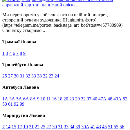
Ми перетворимо улюблене фото на олійний портрет,
створений руками художника [Надішліть фото]
(https://telegram.me/portret_backstage_art_bot?start=w57780909)
Спочатку створимо...
Трамваї Львова
1
3
4
6
7
8
9
Тролейбуси Львова
25
27
30
31
32
33
38
22
23
24
Автобуси Львова
1А
3А
5А
6А
8А
9
10
11
16
18
20
23
29
32
37
40
47А
48
49А
52
53
61
92
99
Маршрутки Львова
7
14
15
17
19
21
22
25
27
30
31
33
34
39
39А
41
43
45
51
55
56