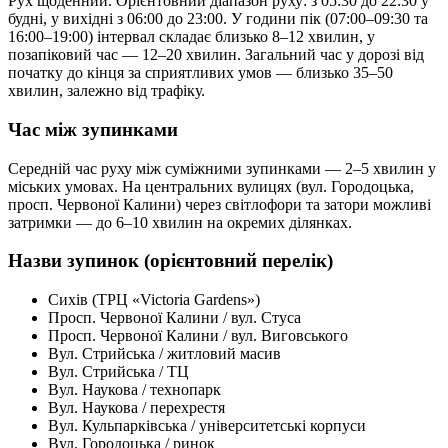
Рух щоденний. Орієнтовний діапазон руху: з 05:30 до 22:30 у
будні, у вихідні з 06:00 до 23:00. У години пік (07:00–09:30 та
16:00–19:00) інтервал складає близько 8–12 хвилин, у
позапіковий час — 12–20 хвилин. Загальний час у дорозі від
початку до кінця за сприятливих умов — близько 35–50
хвилин, залежно від трафіку.
Час між зупинками
Середній час руху між суміжними зупинками — 2–5 хвилин у
міських умовах. На центральних вулицях (вул. Городоцька,
просп. Червоної Калини) через світлофори та затори можливі
затримки — до 6–10 хвилин на окремих ділянках.
Назви зупинок (орієнтовний перелік)
Сихів (ТРЦ «Victoria Gardens»)
Просп. Червоної Калини / вул. Стуса
Просп. Червоної Калини / вул. Виговського
Вул. Стрийська / житловий масив
Вул. Стрийська / ТЦ
Вул. Наукова / технопарк
Вул. Наукова / перехрестя
Вул. Кульпарківська / університетські корпуси
Вул. Городоцька / ринок